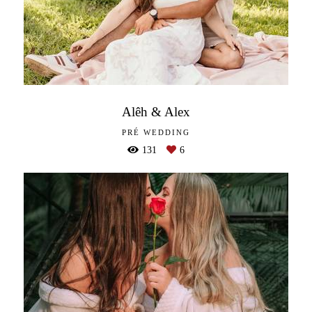
Alêh & Alex
PRÉ WEDDING
131
6